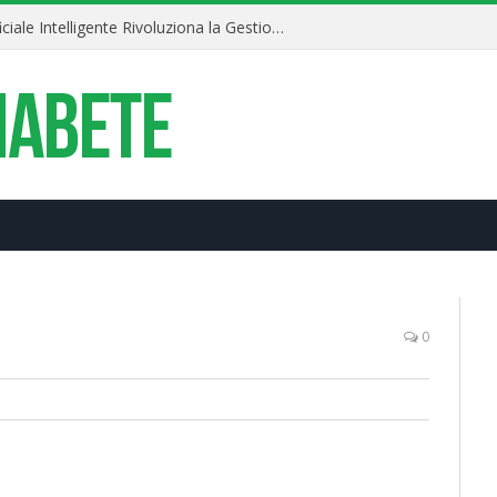
Diabete 4.0: Il Pancreas Artificiale Intelligente Rivoluziona la Gestione della Glicemia
0