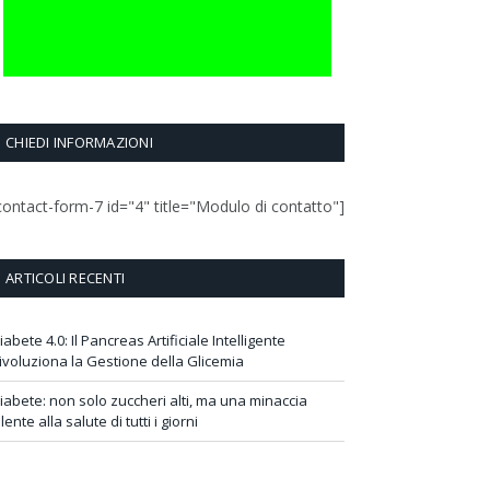
CHIEDI INFORMAZIONI
contact-form-7 id="4" title="Modulo di contatto"]
ARTICOLI RECENTI
iabete 4.0: Il Pancreas Artificiale Intelligente
ivoluziona la Gestione della Glicemia
iabete: non solo zuccheri alti, ma una minaccia
ilente alla salute di tutti i giorni