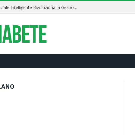
Diabete 4.0: Il Pancreas Artificiale Intelligente Rivoluziona la Gestione della Glicemia
LANO