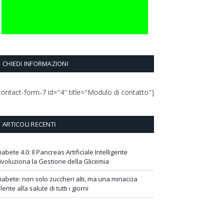
CHIEDI INFORMAZIONI
contact-form-7 id="4" title="Modulo di contatto"]
ARTICOLI RECENTI
iabete 4.0: Il Pancreas Artificiale Intelligente
ivoluziona la Gestione della Glicemia
iabete: non solo zuccheri alti, ma una minaccia
ilente alla salute di tutti i giorni