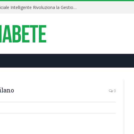
Diabete 4.0: Il Pancreas Artificiale Intelligente Rivoluziona la Gestione della Glicemia
ilano
0